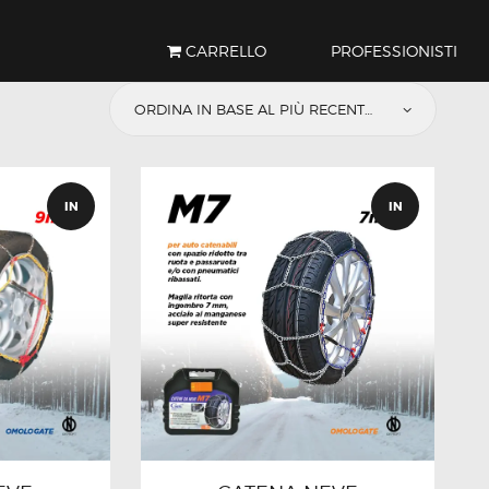
CARRELLO
PROFESSIONISTI
IN
IN
OFFER
OFFER
TA!
TA!