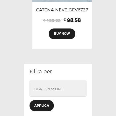
CATENA NEVE GEV6727
Il
Il
98.58
€
123.22
€
prezzo
prezzo
originale
attuale
BUY NOW
era:
è:
€123.22.
€98.58.
Filtra per
APPLICA