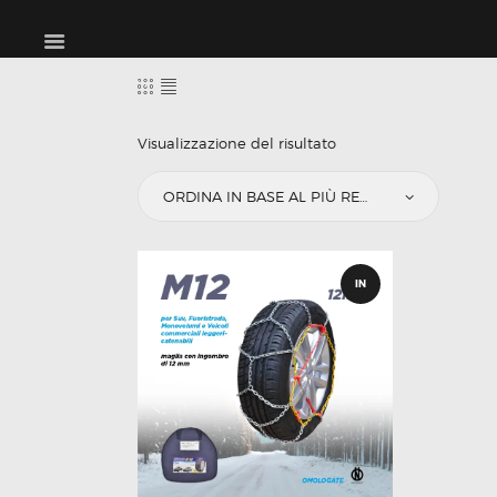
HOME
PRODOTTI
CHI SIAMO
Visualizzazione del risultato
PAGINA CONTATTI
PROFESSIONISTI
CARRELLO
IN
OFFERT
A!