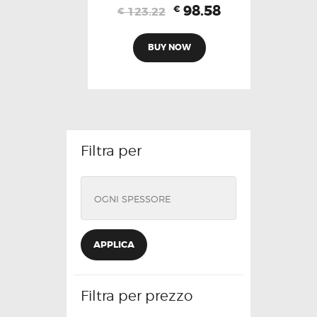
Il
Il
98.58
€
123.22
€
prezzo
prezzo
originale
attuale
BUY NOW
era:
è:
€123.22.
€98.58.
Filtra per
APPLICA
Filtra per prezzo