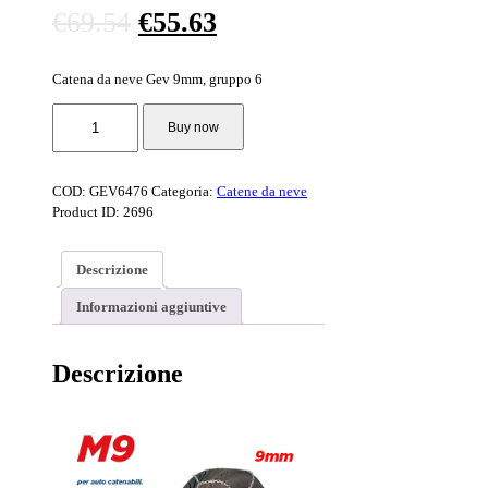
Il
Il
€
69.54
€
55.63
prezzo
prezzo
Catena da neve Gev 9mm, gruppo 6
originale
attuale
CATENA
era:
è:
Buy now
NEVE
€69.54.
€55.63.
GEV6476
quantità
COD:
GEV6476
Categoria:
Catene da neve
Product ID:
2696
Descrizione
Informazioni aggiuntive
Descrizione