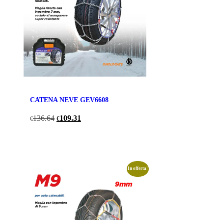
CATENA NEVE GEV6608
Il
Il
136.64
109.31
€
€
prezzo
prezzo
originale
attuale
era:
è:
€136.64.
€109.31.
In offerta!