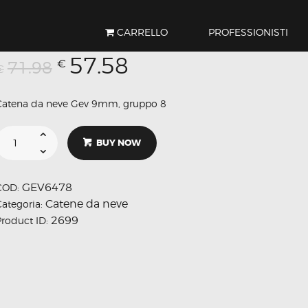
CARRELLO
PROFESSIONISTI
Il
Il
57.58
€
71.98
prezzo
prezzo
€
originale
attuale
era:
è:
Catena da neve Gev 9mm, gruppo 8
€71.98.
€57.58.
CATENA
NEVE
BUY NOW
GEV6478
quantità
GEV6478
COD:
Catene da neve
Categoria:
2699
Product ID: