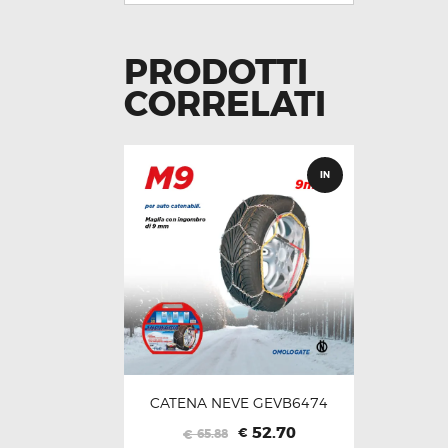
PRODOTTI
CORRELATI
IN
OFFERT
A!
CATENA NEVE GEVB6474
Il
Il
52.70
€
65.88
€