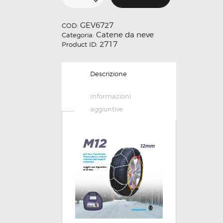
€123.22.
€98.58.
quantità
GEV6727
COD:
Catene da neve
Categoria:
2717
Product ID:
Descrizione
Informazioni
aggiuntive