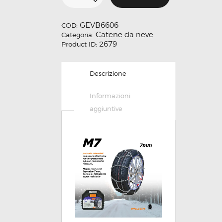
€123.22.
€98.58.
quantità
GEVB6606
COD:
Catene da neve
Categoria:
2679
Product ID:
Descrizione
Informazioni
aggiuntive