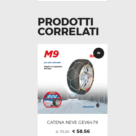
PRODOTTI
CORRELATI
IN
OFFERT
A!
CATENA NEVE GEV6479
Il
Il
58.56
€
73.20
€